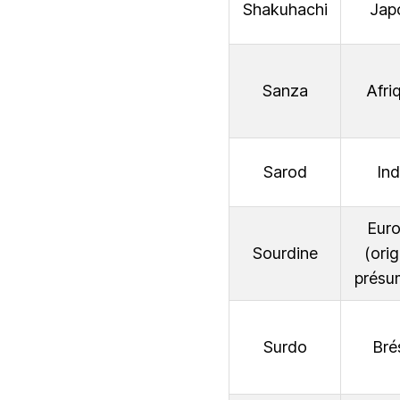
Shakuhachi
Jap
Sanza
Afri
Sarod
In
Eur
Sourdine
(orig
présu
Surdo
Brés