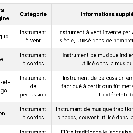
ys
Catégorie
Informations suppl
gine
Instrument
Instrument à vent inventé par
ique
à vent
siècle, utilisé dans de nombr
Instrument
Instrument de musique indie
de
à cordes
utilisé dans la musiqu
Instrument
Instrument de percussion en
é-et-
de
fabriqué à partir d’un fût méta
ago
percussion
Trinité-et-To
Instrument
Instrument de musique traditio
on
à cordes
pincées, souvent utilisé dans l
Instrument
Flûte traditionnelle japonaise