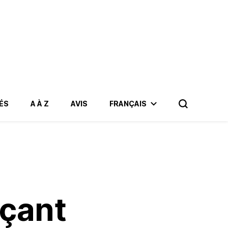
ÉS
A À Z
AVIS
FRANÇAIS
çant