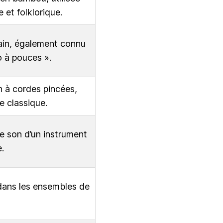
 et folklorique.
cain, également connu
o à pouces ».
n à cordes pincées,
e classique.
 le son d’un instrument
.
 dans les ensembles de