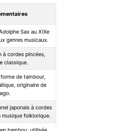
émentaires
 Adolphe Sax au XIXe
eux genres musicaux.
n à cordes pincées,
e classique.
 forme de tambour,
llique, originaire de
bago.
nnel japonais à cordes
a musique folklorique.
 en bambou, utilisée