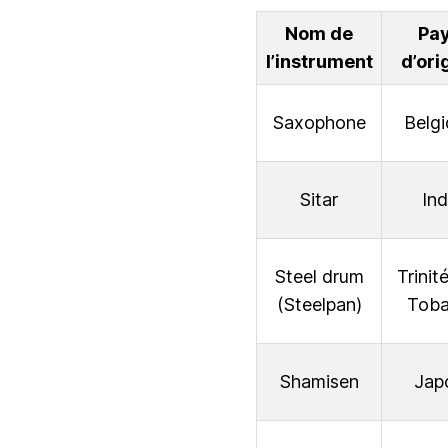
Nom de
Pa
l’instrument
d’ori
Saxophone
Belg
Sitar
In
Steel drum
Trinit
(Steelpan)
Tob
Shamisen
Jap