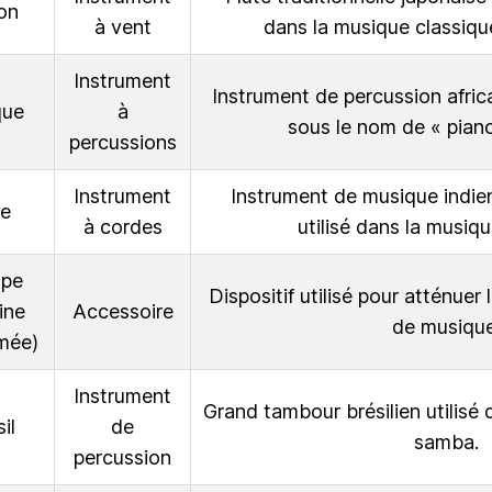
on
à vent
dans la musique classique
Instrument
Instrument de percussion afri
que
à
sous le nom de « pian
percussions
Instrument
Instrument de musique indie
de
à cordes
utilisé dans la musiqu
ope
Dispositif utilisé pour atténuer
ine
Accessoire
de musique
mée)
Instrument
Grand tambour brésilien utilisé
il
de
samba.
percussion