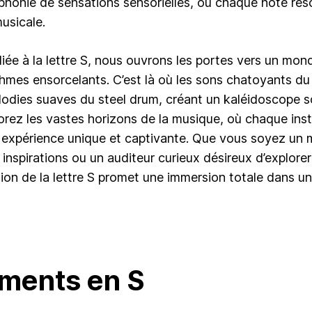
honie de sensations sensorielles, où chaque note r
musicale.
iée à la lettre S, nous ouvrons les portes vers un mon
thmes ensorcelants. C’est là où les sons chatoyants du
lodies suaves du steel drum, créant un kaléidoscope 
xplorez les vastes horizons de la musique, où chaque 
ne expérience unique et captivante. Que vous soyez un 
 inspirations ou un auditeur curieux désireux d’explor
ion de la lettre S promet une immersion totale dans un
uments en S